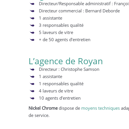
L’activité de l’entreprise reprend pour
Directeur/Responsable administratif : Franço
répondre aux demandes d’opérations
Directeur commercial : Bernard Deborde
de désinfection totale des entreprises.
1 assistante
Plus de détails…
légal* (Art. D822
3 responsables qualité
officiels d’immatr
5 laveurs de vitre
cotisations social
+ de 50 agents d’entretien
Plus de détails…
L’agence de Royan
Directeur : Christophe Samson
1 assistante
1 responsables qualité
4 laveurs de vitre
10 agents d’entretien
Nickel Chrome
dispose de
moyens techniques
adap
de service.