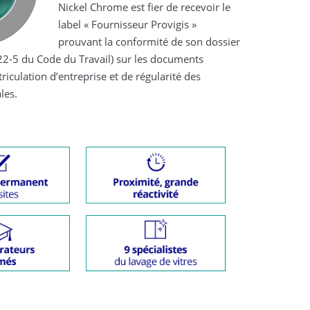
[SPONSORING]
Nickel Chrome est fier de
Chamois Niortais FC