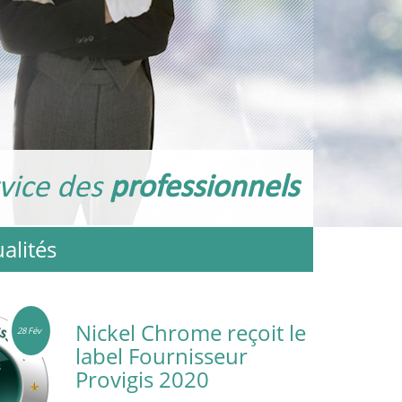
vice des
professionnels
alités
Nickel Chrome,
17 Sep
sponsor des Chamois
Niortais