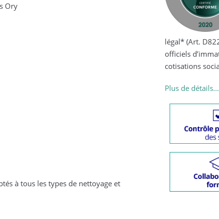
Nickel Chrome est fier de recevoir le
is Ory
label « Fournisseur Provigis »
prouvant la conformité de son dossier
sponsoriser les
2-5 du Code du Travail) sur les documents
iculation d’entreprise et de régularité des
es.
tés à tous les types de nettoyage et