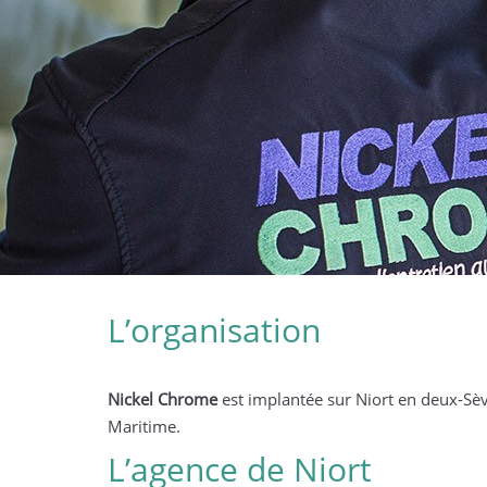
L’organisation
Nickel Chrome nettoie
Nickel Chrome
est implantée sur Niort en deux-Sèv
2 Avr
et sécurise vos
Maritime.
entreprises
L’agence de Niort