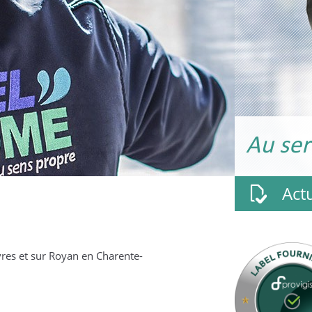
Au ser
Actu
Nickel Chrome reçoit le
res et sur Royan en Charente-
28 Fév
label Fournisseur
Provigis 2020