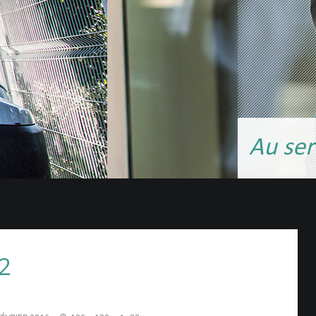
Au ser
32