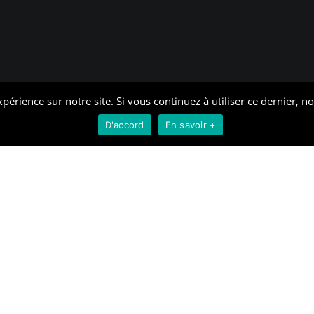
périence sur notre site. Si vous continuez à utiliser ce dernier, n
D'accord
En savoir +