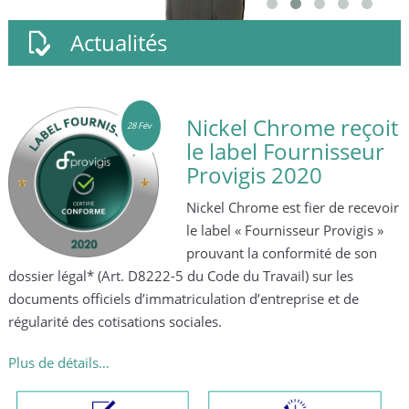
Actualités
Nickel Chrome reçoit
28 Fév
le label Fournisseur
Provigis 2020
Nickel Chrome est fier de recevoir
le label « Fournisseur Provigis »
prouvant la conformité de son
sponsoriser le
l* (Art. D8222-5 du Code du Travail) sur les
ficiels d’immatriculation d’entreprise et de
s cotisations sociales.
ils…