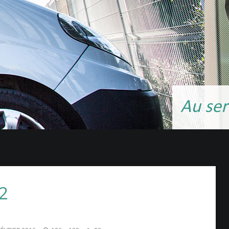
Au ser
02