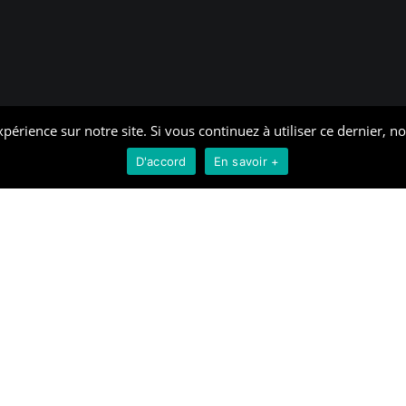
périence sur notre site. Si vous continuez à utiliser ce dernier, n
D'accord
En savoir +