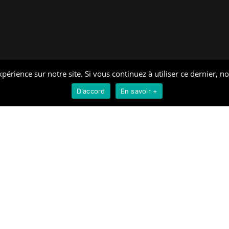
périence sur notre site. Si vous continuez à utiliser ce dernier, n
D'accord
En savoir +