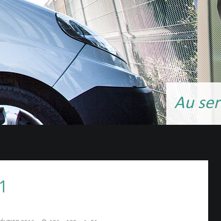
Au ser
51