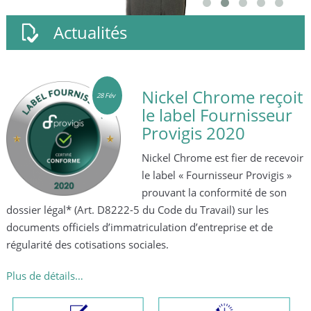
Actualités
ome reçoit
Nickel Chro
17 Sep
urnisseur
sponsor des
20
Chamois Nior
fier de recevoir
[SPONSORING]
eur Provigis »
Nickel Chrome est
rmité de son
sponsoriser les
Chamois Niortais FC
) sur les
rise et de